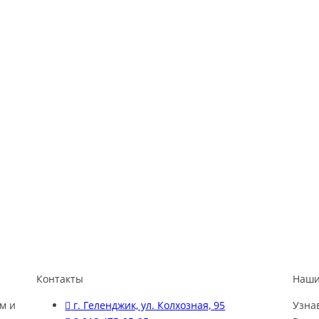
Контакты
Наши
м и
г. Геленджик, ул. Колхозная, 95
Узна