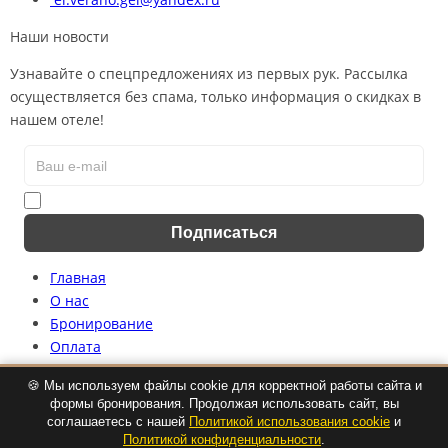
Наши новости
Узнавайте о спецпредложениях из первых рук. Рассылка
осуществляется без спама, только информация о скидках в
нашем отеле!
Я согласен на обработку
персональных данных
Подписаться
Главная
О нас
Бронирование
Оплата
Политика конфиденциальности
🍪 Мы используем файлы cookie для корректной работы сайта и
Политика использования файлов cookie
формы бронирования. Продолжая использовать сайт, вы
Согласие на обработку персональных данных
соглашаетесь с нашей
Политикой использования cookie
и
Политикой конфиденциальности
.